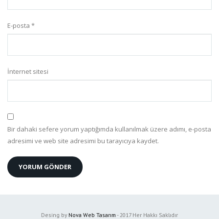
E-posta
*
İnternet sitesi
Bir dahaki sefere yorum yaptığımda kullanılmak üzere adımı, e-posta
adresimi ve web site adresimi bu tarayıcıya kaydet.
Desing by
Nova Web Tasarım
- 2017 Her Hakkı Saklıdır