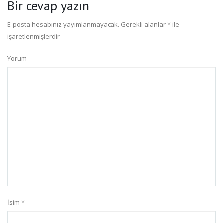
Bir cevap yazın
E-posta hesabınız yayımlanmayacak.
Gerekli alanlar
*
ile
işaretlenmişlerdir
Yorum
İsim
*