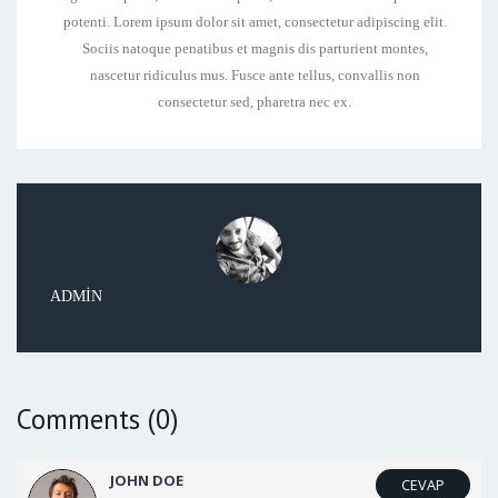
potenti. Lorem ipsum dolor sit amet, consectetur adipiscing elit.
Sociis natoque penatibus et magnis dis parturient montes,
nascetur ridiculus mus. Fusce ante tellus, convallis non
consectetur sed, pharetra nec ex.
ADMIN
Comments (0)
JOHN DOE
CEVAP